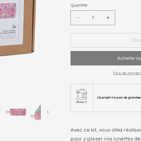
Quantité
Réduire
Augmenter
la
la
quantité
quantité
de
de
Épu
Kit
Kit
étui
étui
à
à
lunettes
lunettes
|
|
Plus de moyen
Isis
Isis
Ce projet n'a pas de grandes 
Avec ce kit, vous allez réalise
pour y glisser vos lunettes de 