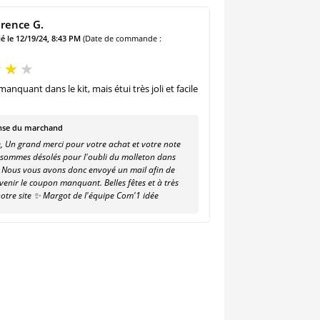
rence G.
é le 12/19/24, 8:43 PM
(Date de commande :
anquant dans le kit, mais étui très joli et facile
se du marchand
, Un grand merci pour votre achat et votre note
 sommes désolés pour l'oubli du molleton dans
t. Nous vous avons donc envoyé un mail afin de
venir le coupon manquant. Belles fêtes et à très
notre site ✨ Margot de l'équipe Com'1 idée