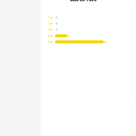
1★
0
2★
0
3★
0
4★
1
5★
4