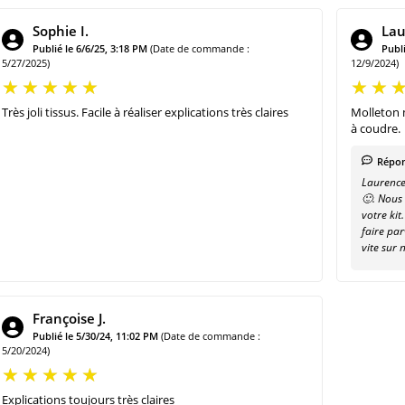
Sophie I.
Lau
Publié le 6/6/25, 3:18 PM
(Date de commande :
Publi
5/27/2025)
12/9/2024)
Très joli tissus. Facile à réaliser explications très claires
Molleton m
à coudre.
Répon
Laurence
🙂. Nous
votre ki
faire par
vite sur 
Françoise J.
Publié le 5/30/24, 11:02 PM
(Date de commande :
5/20/2024)
Explications toujours très claires