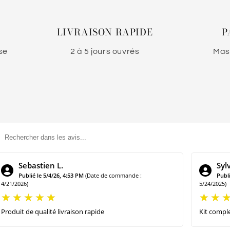
LIVRAISON RAPIDE
P
se
2 à 5 jours ouvrés
Mast
Sebastien L.
Sylv
Publié le 5/4/26, 4:53 PM
(Date de commande :
Publi
4/21/2026)
5/24/2025)
Produit de qualité livraison rapide
Kit comple