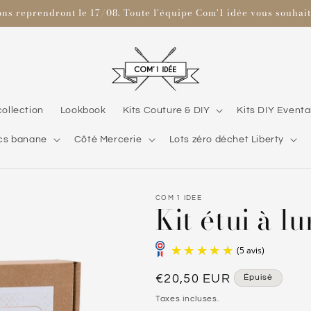
ons reprendront le 17/08. Toute l'équipe Com'1 idée vous souhaite
collection
Lookbook
Kits Couture & DIY
Kits DIY Eventa
cs banane
Côté Mercerie
Lots zéro déchet Liberty
COM 1 IDEE
Kit étui à lu
Prix
€20,50 EUR
Épuisé
habituel
Taxes incluses.