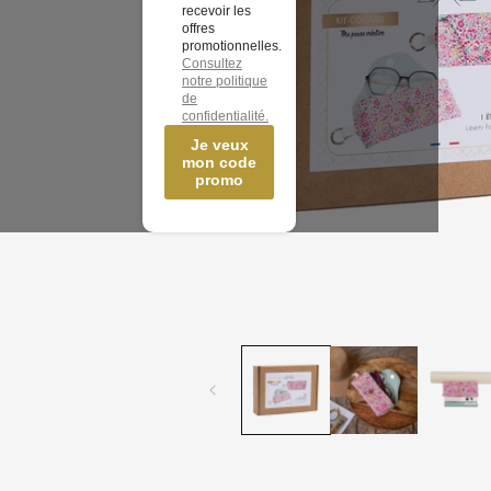
recevoir les
offres
promotionnelles.
Consultez
notre politique
de
confidentialité.
Je veux
mon code
promo
Ouvrir
le
média
1
dans
une
fenêtre
modale