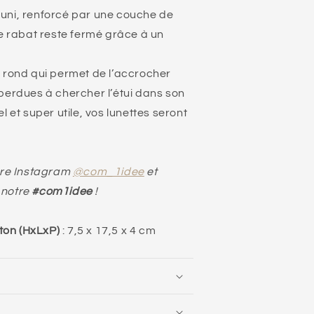
uni, renforcé par une couche de
Le rabat reste fermé grâce à un
 rond qui permet de l’accrocher
 perdues à chercher l’étui dans son
l et super utile, vos lunettes seront
tre Instagram
@com_1idee
et
 notre
#com1idee
!
ton (HxLxP)
: 7,5 x 17,5 x 4 cm