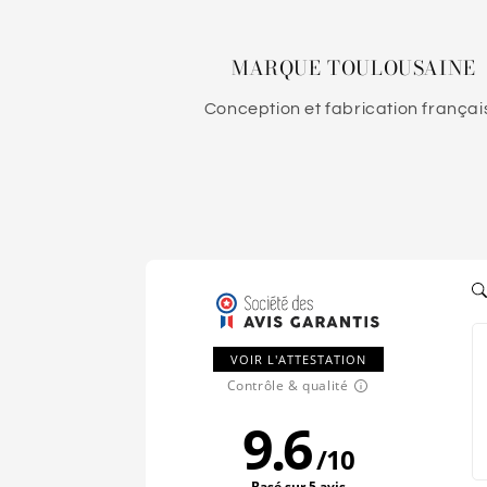
MARQUE TOULOUSAINE
Conception et fabrication françai
VOIR L'ATTESTATION
Contrôle & qualité
9.6
/
10
Basé sur 5 avis