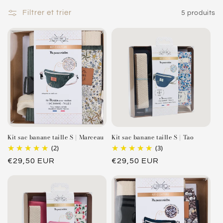
Filtrer et trier
5 produits
Kit sac banane taille S | Marceau
Kit sac banane taille S | Tao
(2)
(3)
Prix
€29,50 EUR
Prix
€29,50 EUR
habituel
habituel