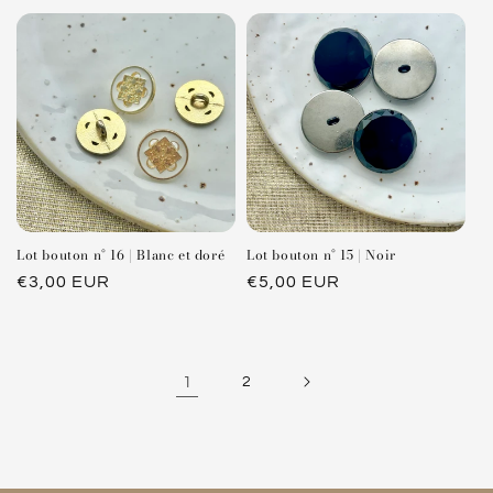
habituel
habituel
Lot bouton n° 16 | Blanc et doré
Lot bouton n° 15 | Noir
Prix
€3,00 EUR
Prix
€5,00 EUR
habituel
habituel
1
2