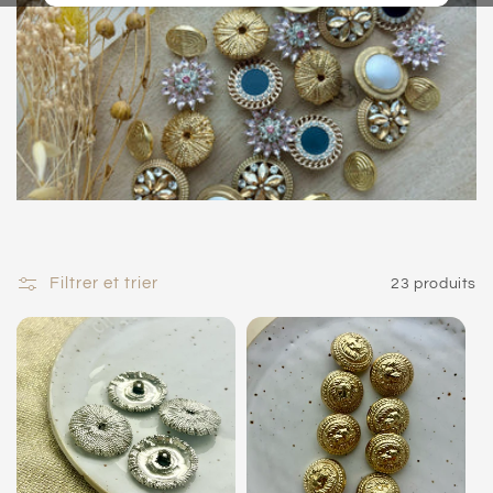
t
i
o
n
:
Filtrer et trier
23 produits