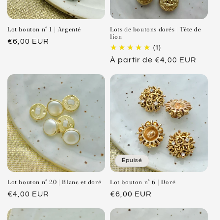
Lot bouton n° 1 | Argenté
Lots de boutons dorés | Tête de
lion
Prix
€6,00 EUR
(1)
habituel
Prix
À partir de €4,00 EUR
habituel
Épuisé
Lot bouton n° 20 | Blanc et doré
Lot bouton n° 6 | Doré
Prix
€4,00 EUR
Prix
€6,00 EUR
habituel
habituel