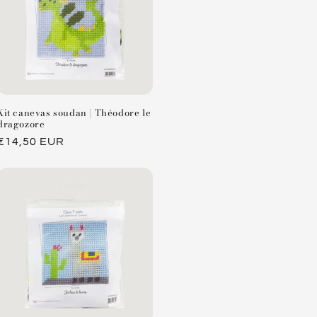
Kit canevas soudan | Théodore le
dragozore
Prix
€14,50 EUR
habituel