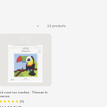
22 produits
Kit canevas soudan | Titouan le
toucan
(1)