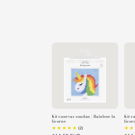
e
n
u
r
é
d
u
c
t
i
b
l
Kit canevas soudan | Rainbow la
Kit c
e
licorne
licor
(2)