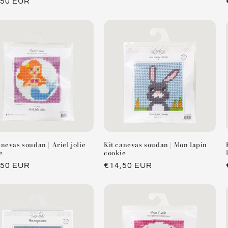
,50 EUR
habituel
tuel
anevas soudan | Ariel jolie
Kit canevas soudan | Mon lapin
e
cookie
,50 EUR
Prix
€14,50 EUR
tuel
habituel