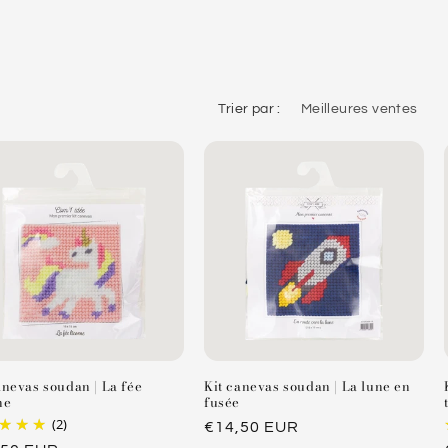
Trier par :
anevas soudan | La fée
Kit canevas soudan | La lune en
ne
fusée
(2)
Prix
€14,50 EUR