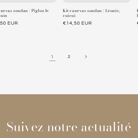
anevas soudan | Pigloo le
Kit canevas soudan | Léonie,
ouin
cuicui
,50 EUR
Prix
€14,50 EUR
tuel
habituel
1
2
Suivez notre actualité