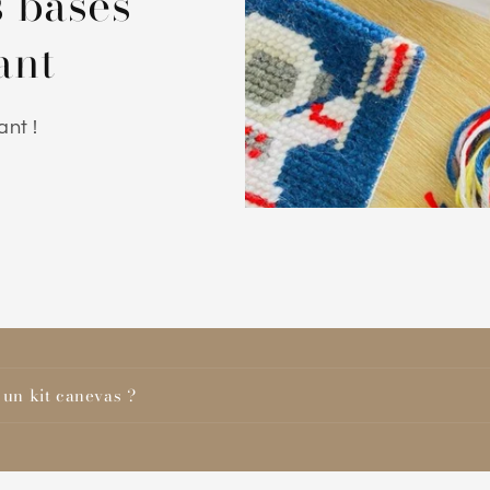
s bases
ant
nt !
 un kit canevas ?