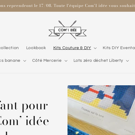
ons reprendront le 17/08. Toute l'équipe Com'1 idée vous souhaite
collection
Lookbook
Kits Couture & DIY
Kits DIY Eventa
cs banane
Côté Mercerie
Lots zéro déchet Liberty
fant pour
Com’ idée