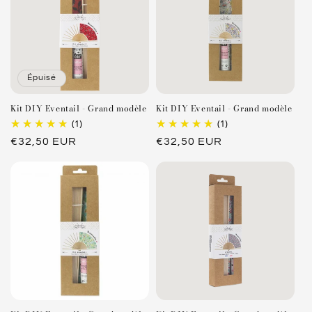
r
i
é
b
d
l
u
e
Épuisé
c
t
Kit DIY Eventail - Grand modèle
Kit DIY Eventail - Grand modèle
i
(1)
(1)
b
Prix
€32,50 EUR
Prix
€32,50 EUR
l
habituel
habituel
e