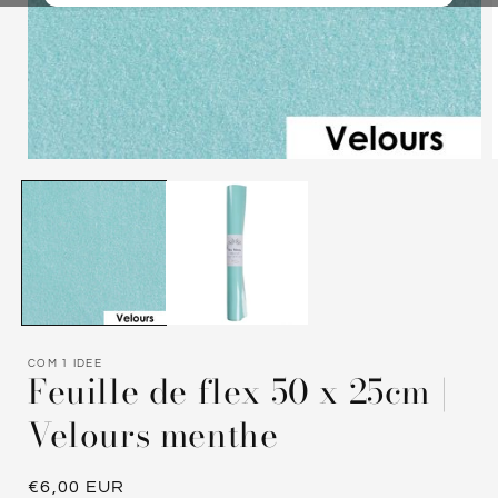
Ouvrir
O
le
l
média
1
dans
une
fenêtre
f
modale
COM 1 IDEE
Feuille de flex 50 x 25cm |
Velours menthe
Prix
€6,00 EUR