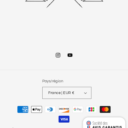
Instagram
YouTube
Pays/région
France | EUR €
Moyens
de
paiement