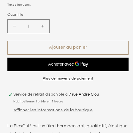
habituel
Taxes incluses.
Quantité
Réduire
Augmenter
la
la
quantité
quantité
de
de
Ajouter au panier
Feuille
Feuille
de
de
flex
flex
50
50
x
x
Plus de moyens de paiement
25cm
25cm
|
|
Service de retrait disponible à
7 rue André Clou
Velours
Velours
Habituellement prête en 1 heure
menthe
menthe
Afficher les informations de la boutique
Le FlexCut* est un film thermocollant, qualitatif, élastique