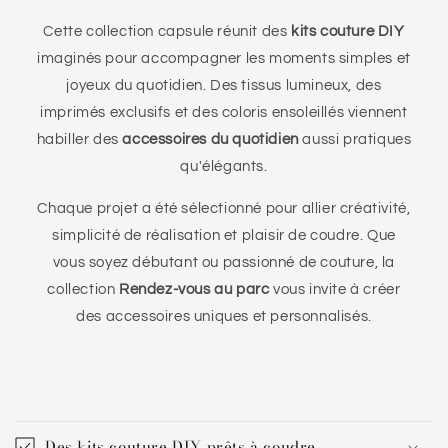
Cette collection capsule réunit des
kits couture DIY
imaginés pour accompagner les moments simples et
joyeux du quotidien. Des tissus lumineux, des
imprimés exclusifs et des coloris ensoleillés viennent
habiller des
accessoires du quotidien
aussi pratiques
qu'élégants.
Chaque projet a été sélectionné pour allier créativité,
simplicité de réalisation et plaisir de coudre. Que
vous soyez débutant ou passionné de couture, la
collection
Rendez-vous au parc
vous invite à créer
des accessoires uniques et personnalisés.
C
o
Des kits couture DIY prêts à coudre