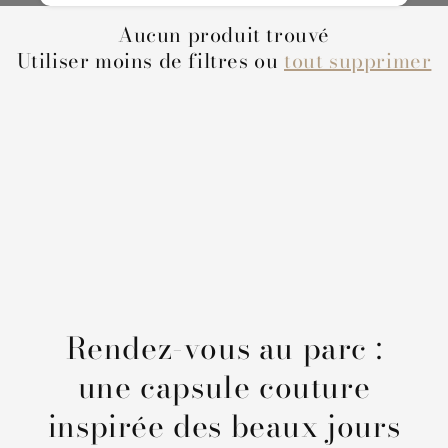
i
Aucun produit trouvé
o
Utiliser moins de filtres ou
tout supprimer
n
:
Rendez-vous au parc :
une capsule couture
inspirée des beaux jours