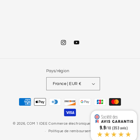
Instagram
YouTube
Pays/région
France | EUR €
Moyens
de
paiement
© 2026,
COM 1 IDEE
Commerce électronique propulsé par Shopify
9.9
/10 (353 avis)
★★★★★
Politique de remboursement