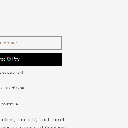
u panier
s de paiement
rue André Clou
a boutique
ollant, qualitatif, élastique et
r avec un toucher extrêmement