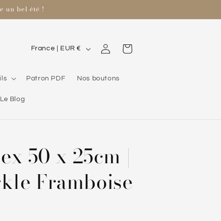
 un bel été !
P
Connexion
Panier
France | EUR €
a
y
ils
Patron PDF
Nos boutons
s
Le Blog
/
r
é
lex 50 x 25cm |
g
i
rkle Framboise
o
n