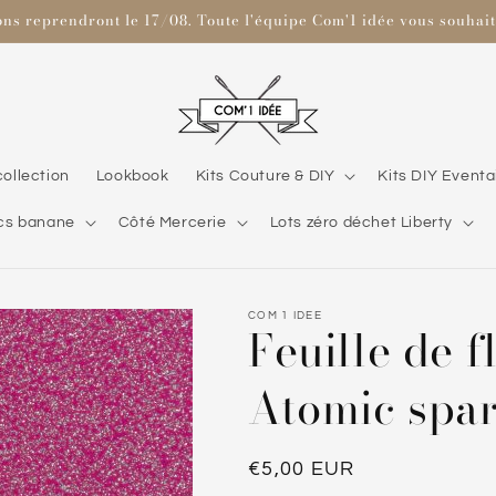
ons reprendront le 17/08. Toute l'équipe Com'1 idée vous souhaite
collection
Lookbook
Kits Couture & DIY
Kits DIY Eventa
cs banane
Côté Mercerie
Lots zéro déchet Liberty
COM 1 IDEE
Feuille de f
Atomic spa
Prix
€5,00 EUR