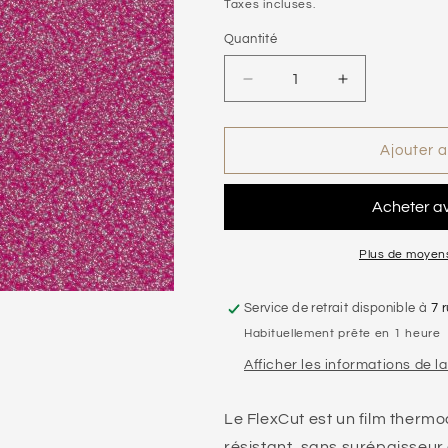
habituel
Taxes incluses.
Quantité
Réduire
Augmenter
la
la
quantité
quantité
de
de
Ajouter a
Feuille
Feuille
de
de
flex
flex
50
50
x
x
Plus de moyen
25cm
25cm
|
|
Service de retrait disponible à
7 
Atomic
Atomic
Habituellement prête en 1 heure
sparkle
sparkle
Framboise
Framboise
Afficher les informations de l
Le FlexCut est un film thermoc
résistant, sans surépaisseu